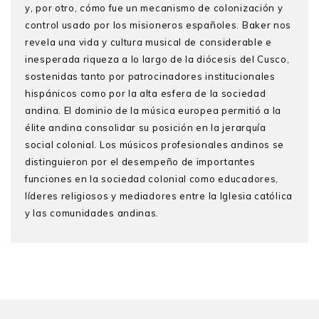
y, por otro, cómo fue un mecanismo de colonización y
control usado por los misioneros españoles. Baker nos
revela una vida y cultura musical de considerable e
inesperada riqueza a lo largo de la diócesis del Cusco,
sostenidas tanto por patrocinadores institucionales
hispánicos como por la alta esfera de la sociedad
andina. El dominio de la música europea permitió a la
élite andina consolidar su posición en la jerarquía
social colonial. Los músicos profesionales andinos se
distinguieron por el desempeño de importantes
funciones en la sociedad colonial como educadores,
líderes religiosos y mediadores entre la Iglesia católica
y las comunidades andinas.
Geoffrey Baker
Agradecimientos
es profesor del Departamento de
Música en el Royal Holloway de la Uni - versidad de
Introducción
Londres. Ha publicado tres libros:
Imposing Harmony:
Capítulo 1. El paisaje sonoro urbano
Music and Society in Colonial Cuzco
(2008), que ganó el
premio Robert Ste - venson de la Sociedad
Urbanismo, armonía y orden