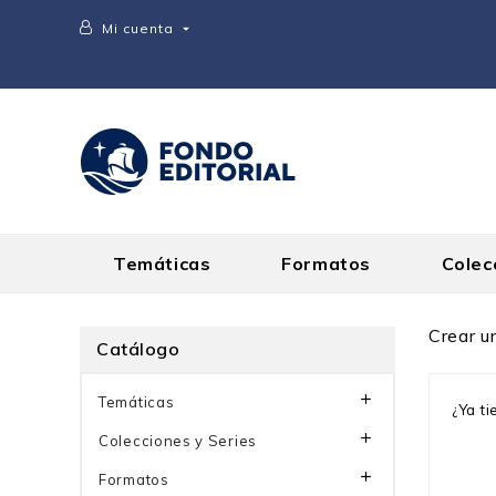
Mi cuenta

Temáticas
Formatos
Colec
Crear u
Catálogo

Temáticas
¿Ya t

Colecciones y Series

Formatos