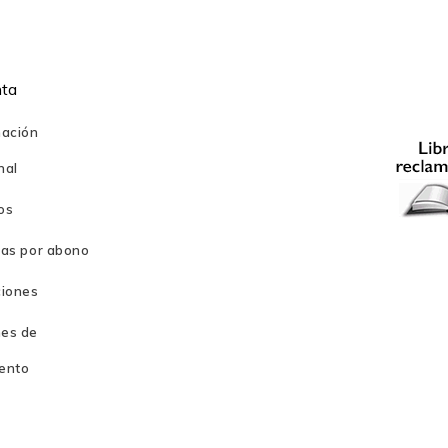
nta
mación
nal
os
ras por abono
ciones
es de
ento