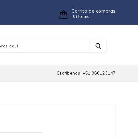
Carrito de compras
(0) Ítems
Escríbenos: +51 980123147