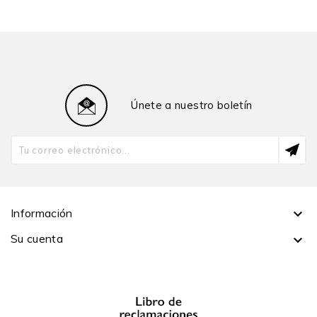
Nacional Mayor de San Marcos, licenciada en
Antropología por la PUCP y psicoterapeuta
psicoanalítica graduada en el Centro de Psicoterapia
Psicoanalítica de Lima (CPPL). Investigadora asociada
al Grupo de Investigación Antropología de la Ciudad de
la PUCP. Coordinadora del Departamento de
Únete a nuestro boletín
Investigación y Publicaciones del CPPL. Cuenta con
diversas investigaciones y publicaciones en
antropología urbana, género y psicoanálisis.
Gerardo Castillo Guzmán
es antropólogo y geógrafo,
y Ph.D. por la Universidad Queensland (Australia). Es
profesor asociado de la Especialidad de Antropología,
Información

coordinador del Grupo de Investigación Antropología
de la Ciudad de la PUCP y director del Doctorado en
Su cuenta

Antropología de la PUCP. Sus intereses incluyen la
construcción del espacio, representaciones de la
ciudad desde la literatura, la pintura y la fotografía y
procesos de migración rural-urbana y desarrollo
regional en contextos extractivos. Coordina la