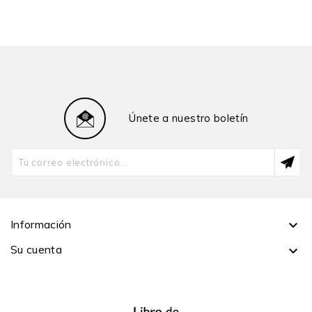
Rodrigo Montoya Rojas
- El horror ante un mundo sin sentido de comunidad.
José María Arguedas en los años cincuenta
José Alberto Portugal
- La literatura arquetípica de José María Arguedas
Carla Sagástegui
Únete a nuestro boletín
- Un acercamiento a la obra etnográfica de Arguedas a
partir de La utopía arcaica
Renatto Merino Solari
- Los héroes y sus utopías en Mario Vargas Llosa y
José María Arguedas
Información

Rommel Plasencia Soto
Su cuenta

SEXO Y GÉNERO EN LA OBRA ARGUEDIANA
- Entre el padre ausente y la sangre de mujer: raza,
género y hombría en la obra temprana de Arguedas