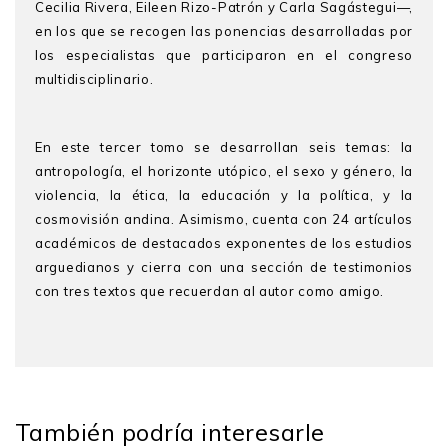
Cecilia Rivera, Eileen Rizo-Patrón y Carla Sagástegui—,
en los que se recogen las ponencias desarrolladas por
los especialistas que participaron en el congreso
multidisciplinario.
En este tercer tomo se desarrollan seis temas: la
antropología, el horizonte utópico, el sexo y género, la
violencia, la ética, la educación y la política, y la
cosmovisión andina. Asimismo, cuenta con 24 artículos
académicos de destacados exponentes de los estudios
arguedianos y cierra con una sección de testimonios
con tres textos que recuerdan al autor como amigo.
- La Antropología Arguediana
- Vigencia de la obra de José María Arguedas
También podría interesarle
Alejandro Ortiz Rescaniere