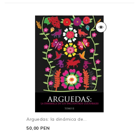
- El jurista español Joaquín Costa y el etnógrafo José
María Arguedas,
- Aliados “naturales”: la academia al servicio de la
sociedad
Fermín del Pino – Díaz
- Arguedas o la antropología como intuición.
- Apuntes para una propuesta de articulación
Erik Pozo – Buleje
- Transformaciones y heterogenidades: la etnografía
de Arguedas en el Valle Mantaro
Jorge Escobar Galván / Freddy Machicao
EL HORIZONTE UTÓPICO ARGUEDIANO
Arguedas: la dinámica de...
- Todas las sangres y el tiempo de Demetrio Rendón
50,00 PEN
Willka