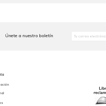
ido pintor y vitralista austriaco-peruano, fue fundador de la actu
 de muchas generaciones de artistas.
Únete a nuestro boletín
nta
mación
nal
os