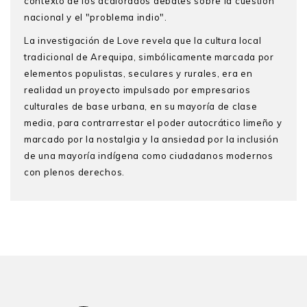
contexto de los acalorados debates sobre la cuestión
nacional y el "problema indio".
La investigación de Love revela que la cultura local
tradicional de Arequipa, simbólicamente marcada por
elementos populistas, seculares y rurales, era en
realidad un proyecto impulsado por empresarios
culturales de base urbana, en su mayoría de clase
media, para contrarrestar el poder autocrático limeño y
marcado por la nostalgia y la ansiedad por la inclusión
de una mayoría indígena como ciudadanos modernos
con plenos derechos.
Thomas F. Love
Presentación
es profesor emérito de Antropología
en la Universidad de Linfield, en Oregon. Se
Prólogo
especializa en aspectos culturales de la economía
Agradecimientos
política, sobre todo, en los obstáculos y repercusiones
de una transición energética libre del uso de carbono y
Introducción
en estrategias de subsistencia rural, así como en los
Nación, Estado, cultura y región en Arequipa
aspectos socioculturales de la sostenibilidad, la