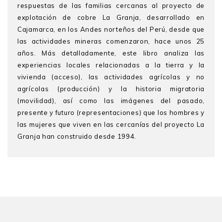
respuestas de las familias cercanas al proyecto de
explotación de cobre La Granja, desarrollado en
Cajamarca, en los Andes norteños del Perú, desde que
las actividades mineras comenzaron, hace unos 25
años. Más detalladamente, este libro analiza las
experiencias locales relacionadas a la tierra y la
vivienda (acceso), las actividades agrícolas y no
agrícolas (producción) y la historia migratoria
(movilidad), así como las imágenes del pasado,
presente y futuro (representaciones) que los hombres y
las mujeres que viven en las cercanías del proyecto La
Granja han construido desde 1994.
Gerardo Castillo Guzmán
es director del Doctorado
en Antropología y coordinador del Grupo de
Investigación Antropología de la Ciudad en la Pontificia
Universidad Católica del Perú (PUCP), donde se
desempeña como profesor asociado. Es también
investigador honorario de Centre for Social