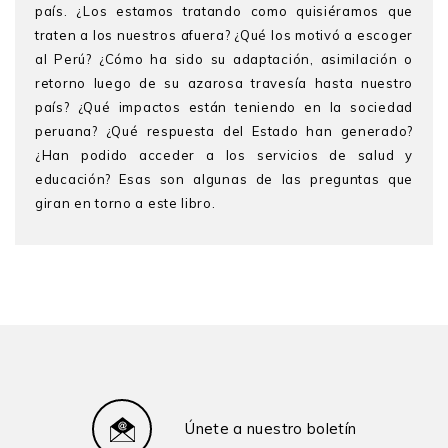
país. ¿Los estamos tratando como quisiéramos que
traten a los nuestros afuera? ¿Qué los motivó a escoger
al Perú? ¿Cómo ha sido su adaptación, asimilación o
retorno luego de su azarosa travesía hasta nuestro
país? ¿Qué impactos están teniendo en la sociedad
peruana? ¿Qué respuesta del Estado han generado?
¿Han podido acceder a los servicios de salud y
educación? Esas son algunas de las preguntas que
giran en torno a este libro.
Juan Arroyo
es doctor en Ciencias Sociales por la
Universidad Nacional Mayor de San Marcos, magíster
en Salud por la Universidad Cayetano Heredia,
sociólogo, docente e investigador de la Facultad de
Ciencias Sociales, del Instituto de Analítica Social e
Inteligencia Estratégica y de la Escuela de Gobierno de
la Pontifi cia Universidad Católica del Perú.
Michiyo Iwami
es PhD en Salud y Estudios Sociales
Únete a nuestro boletín
por University of Warwick, MSc en Salud