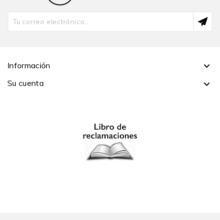
Contemporánea y Política Social por City University de
Londres y BSc en Nutrición. Es investigadora asociada
del Departamento de Enfermedades Infecciosas de
Imperial College London.
Leslie López
es licenciada en Historia por la
Información

Universidad de Los Andes, Mérida, Venezuela, y es
Su cuenta

candidata a magíster en Etnología con mención en
Etnohistoria por la misma casa de estudios.