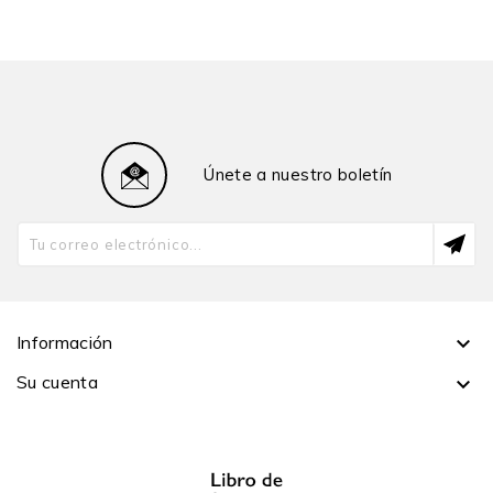
participado en muchas expediciones de investigación,
incluso en exploraciones de territorios totalmente
desconocidos. Entre su veintena de libros, La conquista
de los Incas es el más conocido. Publicado en 1970, ha
sido traducido al español, francés, italiano, chino
mandarín y checo, y ha recibido premios en por lo
Únete a nuestro boletín
menos tres países, manteniéndose como un best
seller. Hemming ha recibido honores en diferentes
países: la Orden del Sol, en el Perú; Ordem do Cruzeiro
do Sul, en Brasil; así como en Inglaterra, Estados
Unidos y otros lugares. Este año, 2022, ha sido
nombrado doctor honoris causa por la Pontificia
Universidad Católica del Perú.
Información

Su cuenta
