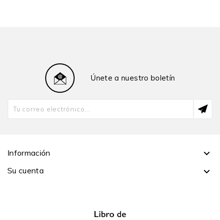
Pontificia Universidad Católica del Perú. Ha publicado
Intención y conciencia en la Ética de Abelardo (1992),
Los rostros de Jano. Ensayo sobre San Agustín y la
sofística cristiana (2011) y coeditado, con Manuel
Marzal S.J., Los jesuitas y la modernidad en
Iberoamérica, 1549-1773 (2007). Es autor de artículos
Únete a nuestro boletín
de filosofía medieval y filosofía de la religión en
publicaciones y revistas nacionales e internacionales.
Información

Su cuenta
