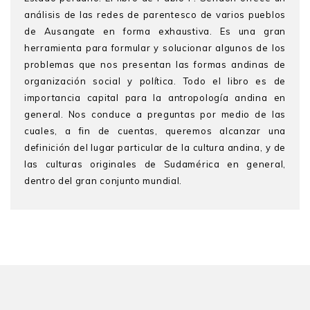
análisis de las redes de parentesco de varios pueblos
de Ausangate en forma exhaustiva. Es una gran
herramienta para formular y solucionar algunos de los
problemas que nos presentan las formas andinas de
organización social y política. Todo el libro es de
importancia capital para la antropología andina en
general. Nos conduce a preguntas por medio de las
cuales, a fin de cuentas, queremos alcanzar una
definición del lugar particular de la cultura andina, y de
las culturas originales de Sudamérica en general,
dentro del gran conjunto mundial.
Pablo F. Sendón
es antropólogo e investigador del
Consejo Nacional de Investigaciones Científicas y
Técnicas (CONICET) de la Argentina y, actualmente,
director de la Revista Andina, Cusco. Es editor de Al
pies de los Andes. Estudios de etnología, arqueología e
historia (con D. Villar, Cochabamba, 2013) y autor de
varios artículos sobre las poblaciones andinas del sur