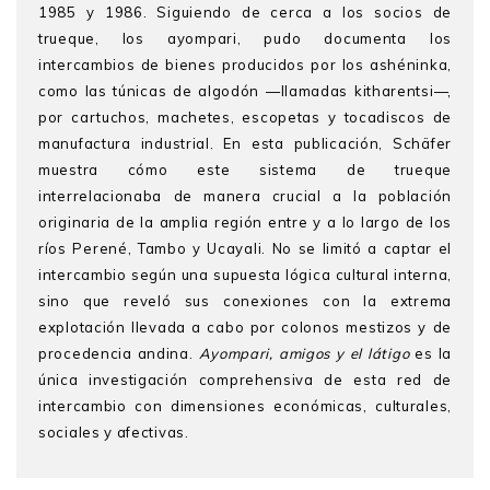
1985 y 1986. Siguiendo de cerca a los socios de
trueque, los ayompari, pudo documenta los
intercambios de bienes producidos por los ashéninka,
como las túnicas de algodón —llamadas kitharentsi—,
por cartuchos, machetes, escopetas y tocadiscos de
manufactura industrial. En esta publicación, Schäfer
muestra cómo este sistema de trueque
interrelacionaba de manera crucial a la población
originaria de la amplia región entre y a lo largo de los
ríos Perené, Tambo y Ucayali. No se limitó a captar el
intercambio según una supuesta lógica cultural interna,
sino que reveló sus conexiones con la extrema
explotación llevada a cabo por colonos mestizos y de
procedencia andina.
Ayompari, amigos y el látigo
es la
única investigación comprehensiva de esta red de
intercambio con dimensiones económicas, culturales,
sociales y afectivas.
Manfred Schäfer
Ingrid Kummels
es doctora en antropología cultural y
(*1949-†2003) fue un antropólogo,