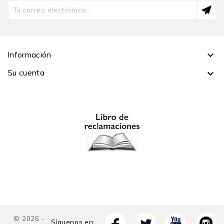
Cátedra UNESCO de Igualdad de Género en
Instituciones de Educación Superior de la PUCP y
coordinadora del Grupo de Investigación en Estudios
de Género de la misma casa de estudios.
Recientemente ha publicado artículos en los libros
La
Información

institucionalización del enfoque de la igualdad de
Su cuenta

género en las universidades de América Latina
(2022),
COVID-19 & crisis de desarrollo humano en América
Latina
(2021) e
Igualdad de género en Europa y
América Latina. Educación superior, violencias y
políticas de integración regional
(2019).
Aranxa Pizarro
es magistra en Sociología por la
PUCP y licenciada en Filosofía por la misma casa de
estudios. Actualmente se desempeña como
coordinadora ejecutiva de la Cátedra UNESCO de
Igualdad de Género en Instituciones de Educación
Superior de la PUCP. Es miembro del Grupo de
Investigación en Estudios de Género de la misma
© 2026 -
Síguenos en:
universidad. Sus áreas de investigación incluyen teoría