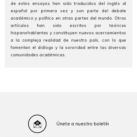
de estos ensayos han sido traducidos del inglés al
español por primera vez y son parte del debate
académico y político en otras partes del mundo. Otros
artículos han sido escritos por teóricxs
hispanohablantes y constituyen nuevos acercamientos
a la compleja realidad de nuestro país, con lo que
fomentan el diálogo y la sororidad entre las diversas
comunidades académicas.
Patricia Ruiz Bravo López
es doctora en Ciencias
Sociales con mención en Desarrollo, Población y
Medio Ambiente por la Universidad Católica de
Lovaina, Bélgica. Es profesora principal del
Departamento de Ciencias Sociales de la Pontificia
Universidad Católica del Perú (PUCP), donde dicta
cursos en las maestrías de Estudios de Género y
Desarrollo Humano. Es investigadora especialista en
Únete a nuestro boletín
temas de género, educación superior, cultura,
desarrollo y políticas de género. Es directora de la