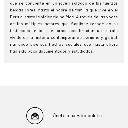
que se convierte en un joven soldado de las fuerzas
belgas libres, hasta el padre de familia que vive en el
Perú durante la violencia política. A través de las voces
de los múltiples actores que Sanjinez recoge en su
testimonio, estas memorias nos brindan un retrato
vívido de la historia contemporánea peruana y global,
narrando diversos hechos sociales que hasta ahora
han sido poco documentados y estudiados.
Jorge Sanjinez Lenz
José Ignacio Mogrovejo Palomo
(Moquegua, 1917 - Pucallpa,
(Lima, 1998) es
2020) fue un veterano peruano de la Segunda Guerra
licenciado en Historia por la PUCP. En 2022 ganó el
Mundial y gerente comercial de la compañía de
Concurso Nacional de Historia en la categoría junior
aviación Faucett. Sirvió con distinción en la unidad
con un ensayo sobre los veteranos de las batallas de
militar del gobierno belga en el exilio, la Brigada Piron.
Junín y Ayacucho durante las primeras décadas de la
Por acciones de heroísmo en los Países Bajos, en
República.
1945 se le condecoró con la Cruz de Guerra del Reino
de Bélgica; asimismo, recibió la Orden del Rey
Únete a nuestro boletín
Leopoldo II; la Cruz de Guerra al Valor del Perú; y la
Legión de Honor de Francia en 2017. En su calidad de