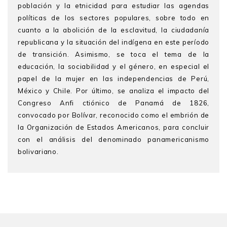
población y la etnicidad para estudiar las agendas
políticas de los sectores populares, sobre todo en
cuanto a la abolición de la esclavitud, la ciudadanía
republicana y la situación del indígena en este período
de transición. Asimismo, se toca el tema de la
educación, la sociabilidad y el género, en especial el
papel de la mujer en las independencias de Perú,
México y Chile. Por último, se analiza el impacto del
Congreso Anfi ctiónico de Panamá de 1826,
convocado por Bolívar, reconocido como el embrión de
la Organización de Estados Americanos, para concluir
con el análisis del denominado panamericanismo
bolivariano.
SCARLETT O’PHELAN GODOY
es doctora en Historia
(PhD) por la Universidad de Londres, con estancias de
postdoctorado en la Universidad de Colonia (1983-
1985) y en la Escuela de Estudios Hispanoamericanos
de Sevilla (1991-1993). Es profesora principal de la