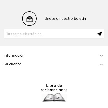
PUCP y ha sido catedrática de la Academia
Diplomática del Perú (2004-2019). Desde 1998, es
miembro de número de la Academia Nacional de la
Únete a nuestro boletín
Historia del Perú, donde fue directora de la Revista
Histórica. Es miembro correspondiente de las
Academias de Historia de España, Bolivia, Chile y
Venezuela. Ha sido distinguida con becas de la John
Simon Guggenheim Foundation de Nueva York y
Alexander von Humboldt Stiftung; además, se le otorgó
la Cátedra Simón Bolívar de la Universidad de
Información

Cambridge en 2008-2009. En 2014, recibió el Premio
Su cuenta

Nacional de Historia Bustamante de la Fuente y, en
2015, el Premio Georg Forster a la Investigación. Entre
sus publicaciones, destacan Un siglo de rebeliones
anticoloniales. Perú y Bolivia 1700-1783 (1988 y 2012),
La gran rebelión en los Andes. De Túpac Amaru a
Túpac Catari (1995), Kurakas sin Sucesiones. Del
cacique al alcalde de indios (1997), Mestizos reales en
el virreinato del Perú (2013), La Independencia en los