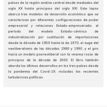
países de la región andina central desde mediados del
siglo XX hasta principios del siglo XXI. Este lapso
abarca tres modelos de desarrollo económico que se
caracterizan por diferentes configuraciones de poder
empresarial y relaciones Estado-empresariado: el
período del modelo Estado-céntrico de
industrialización por sustitución de importaciones
desde la década de 1950 hasta la de 1970, el auge del
neoliberalismo de las décadas 1980 y 1990, y el giro
hacia un modelo posneoliberal con la «marea rosa» de
principios de la década de 2000. El libro también
aborda los últimos desarrollos en los tres países desde
la pandemia del Covid-19, incluidas las recientes
turbulencias políticas.
John Crabtree
es investigador asociado del Centro
Latinoamericano de la Universidad de Oxford y ha sido
miembro de Saint Antony’s College de la misma
universidad. Obtuvo su PhD de la Universidad Oxford