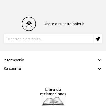
Brookes y su maestría de la Universidad de Liverpool.
Ha sido autor y editor de varios libros sobre la política
de los países andinos. Es coautor (con Francisco
Durand) de Peru: Elite Power and Political Capture
Únete a nuestro boletín
(2017) y coautor (con Ann Chaplin) de Bolivia:
Processes of Change (2013). Sus investigaciones
abarcan temas como la democracia, los partidos
políticos, movimientos sociales y extractivismo en
América Latina.
Francisco Durand
(1950-2023), PhD en Estudios
Latinoamericanos por la Universidad de Berkeley en
Información

California y sociólogo por la Pontificia Universidad
Su cuenta

Católica del Perú (PUCP), centró sus investigaciones
en el poder de los empresarios y sus relaciones con el
Estado, con énfasis en la captura del Estado. Fue
profesor emérito de la Universidad de Texas de San
Antonio y profesor de Política en la PUCP. Entre sus
últimas publicaciones destacan Los doce apóstoles de
la economía peruana. Una mirada social a los grupos