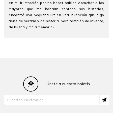
en mi frustración por no haber sabido escuchar a los
mayores que me habrían contado sus historias,
encontré una pequeña luz en una invención que algo
tiene de verdad y de historia, pero también de invento,
de buena y mala memoria».
Giovanna Pollarolo
estudió Literatura en la PUCP. Ha
publicado los poemarios Huerto de los olivos (1986),
Entre mujeres solas (1991), La ceremonia del adiós
(1997) y Entre mujeres solas. Poesía reunida (2013) y
las narraciones Atado de nervios (1999), Dos veces
por semana (2008), Toda la culpa la tiene Mario (2016)
y Matusalén. Relatos (2022). Además, ha escrito
diversos artículos y los libros De aventurero a letrado.
Únete a nuestro boletín
El discurso de Pedro Dávalos y Lissón (1861-1942)
(2015) y Nuevas aproximaciones a viejas polémicas:
cine y literatura (ed., 2019). Actualmente dirige la
Maestría en Escritura Creativa y es docente a tiempo
completo en la PUCP.