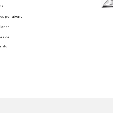
os
ras por abono
ciones
es de
ento