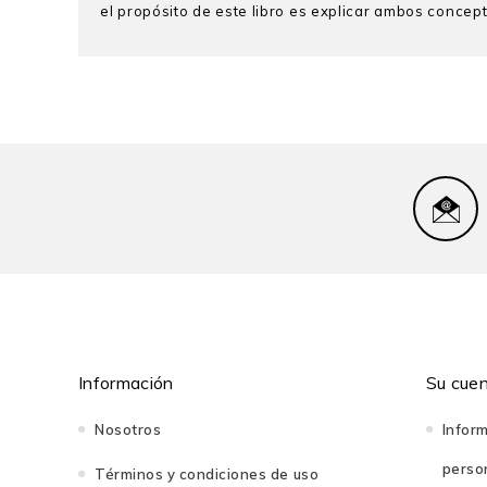
el propósito de este libro es explicar ambos concept
Pablo Quintanilla
es profesor principal de Filosofía
la misma especialidad por la Universidad de Londre
especializa en filosofía del lenguaje y de la mente,
& Philosophy of Science (ACEPS) de la Universi
interpretación y racionalidad (2019), La filosofía 
sabiduría y comprensión (coeditor, 2023). Es miemb
y Lenguaje (MyL) y al Instituto de Desarrollo Human
Información
Su cue
Nosotros
Infor
perso
Términos y condiciones de uso