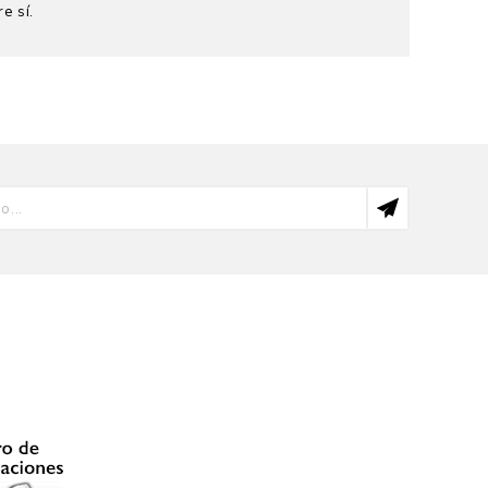
e sí.
Filosofía por la Universidad de Virginia y magíster en
umanidades con mención en Filosofía por la PUCP. Se
e en el Department of African Centre for Epistemology
tes están La comprensión del otro. Explicación,
s y amazónicas. Conceptos indígenas de conocimiento,
 al Grupo Interdisciplinario de Investigación Mente