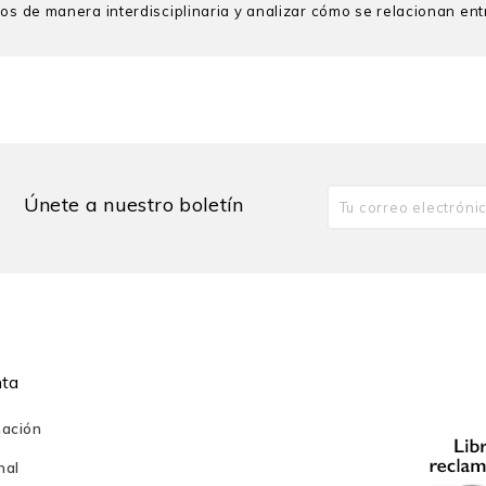
os de manera interdisciplinaria y analizar cómo se relacionan entr
 en la Pontificia Universidad Católica del Perú (PUCP). Es PhD. en 
s (King’s College). Es licenciado en Filosofía y bachiller en H
 epistemología y teoría de la acción. Es senior research associat
dad de Johannesburgo, Sudáfrica. Entre sus libros más recien
en el Perú. El Perú en la filosofía (2024), Epistemologías andina
ro de diversas sociedades académicas internacionales, incluyendo
Únete a nuestro boletín
o de América Latina (IDHAL).
nta
mación
nal