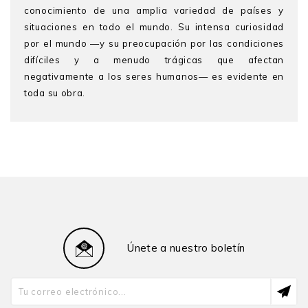
conocimiento de una amplia variedad de países y
situaciones en todo el mundo. Su intensa curiosidad
por el mundo —y su preocupación por las condiciones
difíciles y a menudo trágicas que afectan
negativamente a los seres humanos— es evidente en
toda su obra.
Diego García-Sayán Larrabure
(1950) es abogado
de la Pontificia Universidad Católica del Perú, con una
maestría por la misma universidad y la Universidad
Castilla La Mancha. Es autor de numerosos libros y
artículos sobre derecho internacional, derechos huma-
nos, justicia transicional y democracia, y ha sido
profesor visitante en reconocidas universidades. Fue
juez de la Corte Interamericana de Derechos Humanos
Únete a nuestro boletín
entre 2004 y 2015, y su presidente por dos periodos
hasta diciembre de 2013. Ejerció como relator especial
de Naciones Unidas sobre la independencia de jueces
y abogados entre 2016 y 2022. Además, ha ocupado