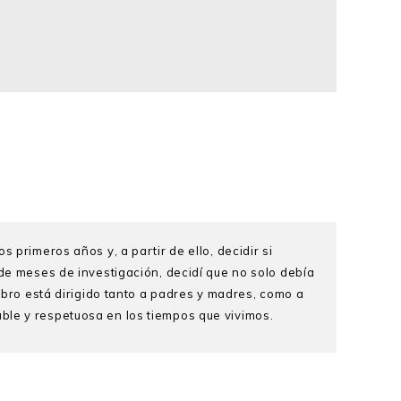
 primeros años y, a partir de ello, decidir si
 de meses de investigación, decidí que no solo debía
libro está dirigido tanto a padres y madres, como a
ble y respetuosa en los tiempos que vivimos.
toria profesional de más de doce años, se
ofundo del comportamiento humano y las dinámicas
. Además, es divulgadora en temas de crianza, guía