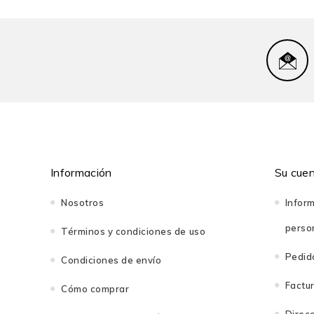
Montessori y asesora de lactancia certificada, dict
Información
Su cue
Nosotros
Infor
perso
Términos y condiciones de uso
Pedid
Condiciones de envío
Factu
Cómo comprar
Direc