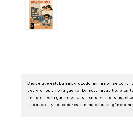
Desde que estaba embarazada, mi misión se convirtió 
declararles o no la guerra. La maternidad tiene tant
declararles la guerra en casa, sino en todas aquella
cuidadores y educadores, sin importar su género ni 
Patricia Gamarra
es psicóloga social graduada en l
especializó en la investigación de mercado y la psi
sociales dentro del entorno comercial. En paralelo a