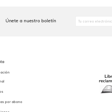
ando talleres y asesorías sobre maternidad y crianza respetuosa.
Únete a nuestro boletín
nta
mación
nal
os
ras por abono
ciones