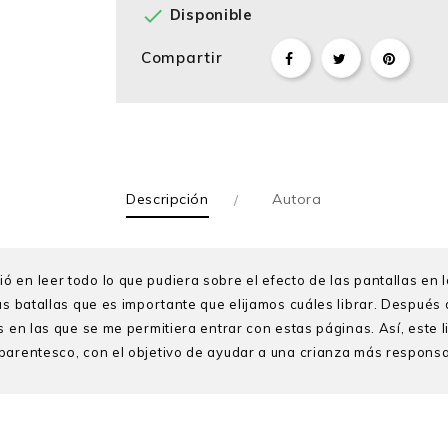

Disponible
Compartir
Descripción
Autora
en leer todo lo que pudiera sobre el efecto de las pantallas en los
as batallas que es importante que elijamos cuáles librar. Después
s en las que se me permitiera entrar con estas páginas. Así, este 
parentesco, con el objetivo de ayudar a una crianza más responsa
a Pontificia Universidad Católica del Perú. Con una sólida trayec
cología del consumidor, aplicando su expertise en el análisis pr
 su labor profesional, se dedica también a la investigación social