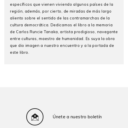
específicos que vienen viviendo algunos países de la
región, además, por cierto, de miradas de más largo
aliento sobre el sentido de las contramarchas de la
cultura democrática. Dedicamos el libro a la memoria
de Carlos Runcie Tanaka, artista prodigioso, navegante
entre culturas, maestro de humanidad. Es suya la obra
que dio imagen a nuestro encuentro y a la portada de
este libro.
Miguel Giusti
(Perú). Profesor principal del
Departamento de Humanidades y director del Instituto
de Democracia y Derechos Humanos de la PUCP
(IDEHPUCP). Hizo estudios de Filosofía y Ciencias
Sociales en la PUCP y en universidades de Italia,
Francia y Alemania. Se doctoró en Filosofía en la
Universidad de Tubinga (Alemania). Se ha
especializado en ética contemporánea y filosofía del
Únete a nuestro boletín
idealismo alemán, temas sobre los que versan sus
publicaciones. Sobre temas vinculados a los derechos