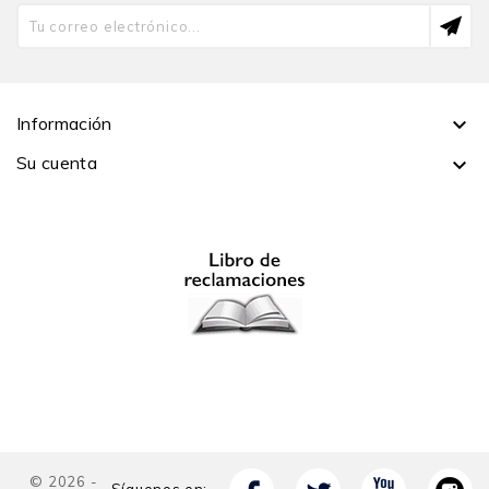
humanos, cuenta con los siguientes libros: Justicia
global, derechos humanos y responsabilidad
(coedición con Francisco Cortés, 2007); Tolerancia.
Sobre el fanatismo, la libertad y la comunicación entre
culturas (2015); El paradigma del reconocimiento en la
Información

ética contemporánea (2017); Rostros del perdón
Su cuenta

(coedición con Salomón Lerner Febres, 2021); y La
pérdida de la eticidad. La crisis presente en clave
hegeliana (coedición con Josimar Castilla, 2024).
© 2026 -
Síguenos en: