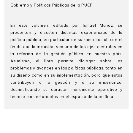
Gobierno y Políticas Públicas de la PUCP.
En este volumen, editado por Ismael Muñoz, se
presentan y discuten distintas experiencias de la
política pública, en particular de su rama social, con el
fin de que la inclusión sea uno de los ejes centrales en
la reforma de la gestión pública en nuestro país.
Asimismo, el libro permite dialogar sobre los
problemas y avances en las políticas públicas, tanto en
su diseño como en su implementación, para que estas
contribuyan a la gestión y a su enseñanza,
desmitificando su carácter meramente operativo y
técnico e insertándolas en el espacio de la política.
Ismael Muñoz Portugal
Presentación
(editor) es magíster en
Economía por la Pontifica Universidad Católica del Perú
- Palabras preliminares
(PUCP), profesor asociado del Departamento de
- El problema de la desigualdad en América Latina y el
Economía y miembro del Consejo Directivo de la