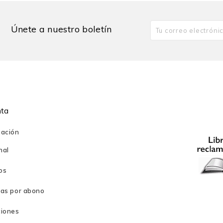
Únete a nuestro boletín
nta
mación
nal
os
ras por abono
ciones