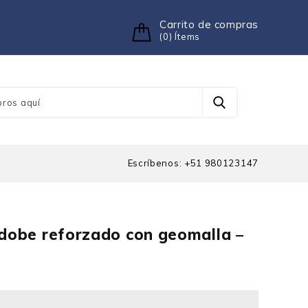
Carrito de compras
(0) Ítems
Escríbenos: +51 980123147
adobe reforzado con geomalla –