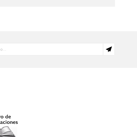
ncia Política y en Estudios de Género. Actualmente
investigaciones en violencia familiar y sexual
eruano
(2016);
Mujeres y Fuerzas Armadas en un
imación al estudio del Frente de Defensa del Pueblo
el Estado en zonas rurales.
abajos de memoria
ón
o interno