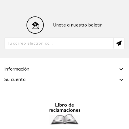
asiáticas y latinoamericanas. Fue profesor de la
Academia de Derecho Internacional de La Haya y ha
sido presidente del Comité Jurídico Interamericano de
Únete a nuestro boletín
la OEA, asesor jurídico del Ministerio de Relaciones
Exteriores del Perú y viceministro de Defensa. Es
miembro titular del Institut de Droit International y
miembro de la Corte Permanente de Arbitraje con sede
en La Haya.
FERNANDO PARDO
fue abogado y M.A. en Relaciones
Información

Internacionales por la Universidad de California,
Estados Unidos. Además, fue profesor de Derecho
Su cuenta

Internacional Público en la Academia Diplomática del
Perú y la Universidad Peruana de Ciencias Aplicadas
(UPC). También fue director adjunto del Centro Peruano
de Estudios Internacionales (CEPEI), asesor jurídico del
Ministerio de Relaciones Exteriores del Perú y miembro
asociado del Instituto de Estudios Internacionales (IDEI)
de la Pontificia Universidad Católica del Perú.