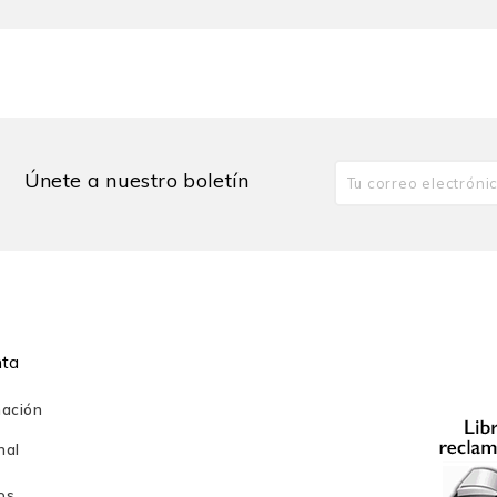
 del Departamento de Derecho de la PUCP y trabaja en las áreas d
a Peruana de Derecho y de la Academia Peruana de la Lengua. Ad
Únete a nuestro boletín
nta
mación
nal
os