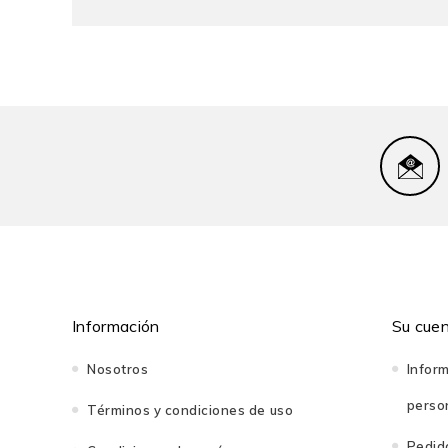
Marcial Antonio Rubio Correa
es profesor emérito
derecho civil. Es miembro de número de la Academi
PUCP, entre ellos, el de rector.
Información
Su cue
Nosotros
Infor
perso
Términos y condiciones de uso
Pedid