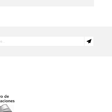
e teoría del derecho, derecho constitucional y
emás, ocupó diversos cargos de gobierno en la