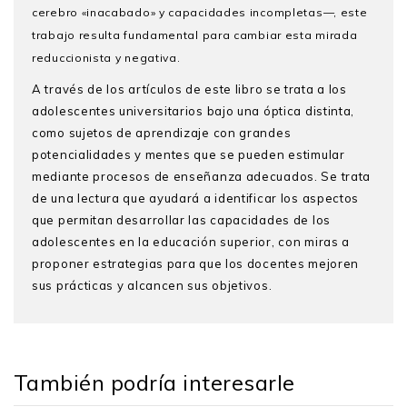
cerebro «inacabado» y capacidades incompletas—, este
trabajo resulta fundamental para cambiar esta mirada
reduccionista y negativa.
A través de los artículos de este libro se trata a los
adolescentes universitarios bajo una óptica distinta,
como sujetos de aprendizaje con grandes
potencialidades y mentes que se pueden estimular
mediante procesos de enseñanza adecuados. Se trata
de una lectura que ayudará a identificar los aspectos
que permitan desarrollar las capacidades de los
adolescentes en la educación superior, con miras a
proponer estrategias para que los docentes mejoren
sus prácticas y alcancen sus objetivos.
María Angélica Pease Dreibelbis
Introducción
(editora) es Ph.D.
en Psicología Cognitiva por la Universidad de Columbia
1. El potencial que emerge: cognición, neurociencia y
y magíster en Psicología Cognitiva por la misma
aprendizaje en adolescentes universitarios
También podría interesarle
universidad. Es licenciada en Antropología y bachiller
María Angélica Pease D. y Liz Ysla A.
en Ciencias Sociales por la PUCP, además de