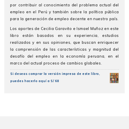
por contribuir al conocimiento del problema actual del
empleo en el Perú y también sobre la política pública
para la generación de empleo decente en nuestro país.
Los aportes de Cecilia Garavito e Ismael Muñoz en este
libro están basados en su experiencia, estudios
realizados y en sus opiniones, que buscan enriquecer
la comprensión de las características y magnitud del
desafío del empleo en la economía peruana, en el
marco del actual proceso de cambios globales.
Si deseas comprar la versión impresa de este libro,
puedes hacerlo aquí a S/ 68
Cecilia Garavito Masalías
Presentación
(editora) es doctora en
Economía por la PUCP. Es profesora principal del
Parte I: Crecimiento, desarrollo y empleo
Departamento de Economía y ha sido coordinadora de
- Desarrollo, trabajo y empleo
la maestría en Relaciones Laborales de la misma
universidad. Sus áreas principales de investigación
Máximo Vega Centeno
son el mercado laboral y las instituciones laborales, la