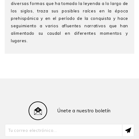
diversas formas que ha tomado la leyenda a lo largo de
los siglos, traza sus posibles raíces en la época
prehispánica y en el período de la conquista y hace
seguimiento a varios afluentes narrativos que han
alimentado su caudal en diferentes momentos y
lugares.
Vera Tyuleneva
es investigadora de la Universidad
San Martín de Porres. Es autora de
Cuatro viajes a la
Amazonía boliviana
(La Paz, 2010) y
Buscando
Ayavirezamo: Nuevos datos para la historia de
Apolobamba
(La Paz, 2015), y coeditora de
Paititi:
Ensayos y documentos
(con I. Combès, Cochabamba,
2011).
Únete a nuestro boletín