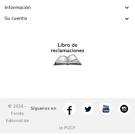
(2013). Colabora con el grupo teatral Yuyachkani (Perú)
Información

desde 1984.
Su cuenta

© 2026 -
Síguenos en:
Fondo
Editorial de
la PUCP