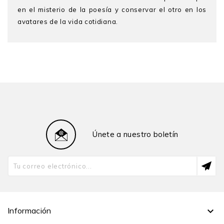
en el misterio de la poesía y conservar el otro en los
avatares de la vida cotidiana.
Abelardo Sánchez León
(Lima, 1947) es sociólogo,
escritor y periodista. Es uno de los representantes
principales de la generación del setenta y ha sido
incluido en numerosas antologías nacionales y del
extranjero. En 1966 obtuvo el primer premio de los
Juegos Florales de la PUCP; en 1980, la Beca
Guggenheim; y en 1989, la Beca Fulbright. Fue
vicepresidente de Desco y director de la revista
Únete a nuestro boletín
Quehacer hasta su desaparición en 2014. Además, fue
coordinador de la especialidad de periodismo y
posteriormente jefe del Departamento de
Comunicaciones de la PUCP, donde también fue
profesor principal. Ha escrito el ensayo
Torrentes en
pugna: Mario Vargas Llosa y Miguel Gutiérrez
(2024),
las crónicas
La balada del gol perdido
(1998) y
El viaje
Información

del salmón
(2005); las novelas
Resplandor de noviembr
e