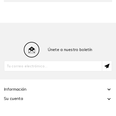
doctora en Derecho por la Universidad de Salamanca,
donde actualmente es catedrática de Derecho Penal y
directora del Máster de Derecho Penal. Ha sido
secretaria general de la Fiscalía Suprema Penal.
Únete a nuestro boletín
Información

Su cuenta
