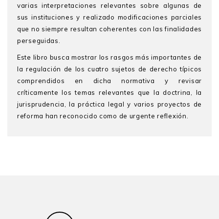
varias interpretaciones relevantes sobre algunas de
sus instituciones y realizado modificaciones parciales
que no siempre resultan coherentes con las finalidades
perseguidas.
Este libro busca mostrar los rasgos más importantes de
la regulación de los cuatro sujetos de derecho típicos
comprendidos en dicha normativa y revisar
críticamente los temas relevantes que la doctrina, la
jurisprudencia, la práctica legal y varios proyectos de
reforma han reconocido como de urgente reflexión.
Javier de Belaunde López de Romaña
es abogado y
magíster en Humanidades por la PUCP, donde, desde
1972, ha sido profesor principal del Departamento de
Derecho y, recientemente, profesor emérito. Ha
integrado el Consejo Directivo fundador de la
Academia de la Magistratura (1994-1996), la Comisión
de Bases para la Reforma Constitucional designada
por el Gobierno de Transición (2000) y la Comisión