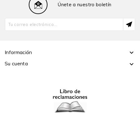
Únete a nuestro boletín
para elaborar un Proyecto de Enmiendas del Código
Civil. Ha sido juez ad hoc en la Corte Interamericana de
Derechos Humanos en dos oportunidades y es árbitro
de diversos centros de conciliación y arbitraje.
Actualmente ejerce la profesión de abogado en
Hernández & Cía. Abogados y es miembro de número
de la Academia Peruana de Derecho, de la cual ha sido
Información

vicepresidente entre 2020 y 2023.
Su cuenta
