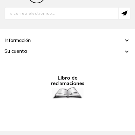
Cecilia Esparza
es profesora principal del
Departamento de Humanidades de la Pontificia
Universidad Católica del Perú (PUCP). Sus intereses de
investigación se centran en la escritura autobiográfica
y en la literatura hispanoamericana contemporánea.
Información

Ha publicado El Perú en la memoria. Sujeto y nación en
la escritura autobiográfica (2006), además de artículos
Su cuenta

en revistas especializadas. Es coeditora de Arguedas:
la dinámica de los encuentros culturales (2013), La
mujer es aún lo otro: actualidad y política en el
pensamiento de Simone de Beauvoir (2015) y
Trayectorias de los estudios de género: balance, retos
y propuestas tras 25 años en la PUCP (2020).
Mariana Rodríguez Barreno
es candidata doctoral en
la Universidad de Oxford (Reino Unido). Su
investigación se enfoca en el trabajo de archivo en el
arte latinoamericano moderno y contemporáneo.
Alrededor de esta metodología ha trabajado la obra de