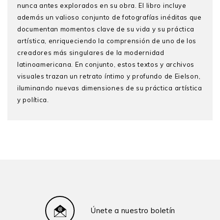
nunca antes explorados en su obra. El libro incluye
además un valioso conjunto de fotografías inéditas que
documentan momentos clave de su vida y su práctica
artística, enriqueciendo la comprensión de uno de los
creadores más singulares de la modernidad
latinoamericana. En conjunto, estos textos y archivos
visuales trazan un retrato íntimo y profundo de Eielson,
iluminando nuevas dimensiones de su práctica artística
y política.
Carlos Castro Sajami
es candidato doctoral en la
Universidad de Cambridge (Reino Unido). Sus intereses
se centran en las relaciones entre el arte y la política
en los campos latinoamericano y europeo en la
primera mitad del siglo XX. Coorganizó el Festival
Eielson 100 en Lima en abril de 2024. Asimismo, editó
el facsimilar Cuando el amarillo mes de abril. El
mecanoscrito Lorenzelli (2024) junto a Kathia Hanza y
Únete a nuestro boletín
Mariana Rodríguez.