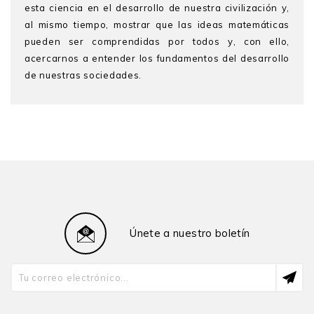
esta ciencia en el desarrollo de nuestra civilización y,
al mismo tiempo, mostrar que las ideas matemáticas
pueden ser comprendidas por todos y, con ello,
acercarnos a entender los fundamentos del desarrollo
de nuestras sociedades.
José Manuel Aroca Hernández-Ros
es doctor en
Matemática (1970) por la Universidad Complutense de
Madrid. Entre 1964 y 1974 ocupó diversos puestos en
dicha universidad y en el Consejo Superior de
Investigaciones Cientícas. En 1975 obtuvo una Cátedra
de Geometría y Topología en la Universidad de
Valladolid, ocupó los puestos de jefe de Departamento,
decano, director del Instituto de Relaciones con
Únete a nuestro boletín
Iberoamérica y dirigió más de 35 tesis doctorales.
Ha sido research fellow en Harvard (1971-1974),
directeur de recherches (1994-1996) del CNRS
francés, presidente de la Real Sociedad Matemática de
España (1980 y 1995). Fue nombrado profesor