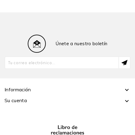
magíster en Ciencias Sociales por The University of
Chicago y bachiller en Sociología por la Pontificia
Universidad Católica del Perú. Ha dirigido, colaborado
y realizado investigaciones en Gran Bretaña, Estados
Unidos, Europa, Japón, China y Perú. Después de haber
enseñado durante seis años en la Escuela de Diseño
Únete a nuestro boletín
Parsons, en Nueva York, actualmente reside en
Londres y le apasiona la transdisciplinariedad entre
las ciencias sociales, el diseño de productos y
servicios, las políticas urbanas y las artes. En mayo de
2020 recibió el reconocimiento Albert Salomon
Memorial Award in Sociology, de The New School for
Social Research, al mejor proyecto doctoral de ese
Información

año, en el que cual está basado este libro.
Su cuenta
