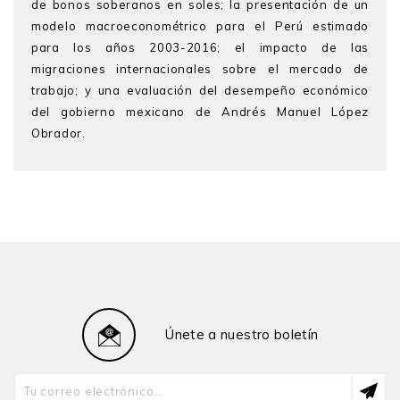
de bonos soberanos en soles; la presentación de un
modelo macroeconométrico para el Perú estimado
para los años 2003-2016; el impacto de las
migraciones internacionales sobre el mercado de
trabajo; y una evaluación del desempeño económico
del gobierno mexicano de Andrés Manuel López
Obrador.
Oscar Dancourt
es profesor e investigador en el
Departamento de Economía de la Pontificia
Universidad Católica del Perú (PUCP). Tiene diversas
publicaciones sobre temas macroeconómicos. Ha sido
miembro del directorio del Banco Central de Reserva
del Perú y vicepresidente encargado de la Presidencia
del BCRP.
Waldo Mendoza Bellido
es profesor e investigador
Únete a nuestro boletín
en el Departamento de Economía de la PUCP.
Actualmente es también vicepresidente del Consejo
Directivo de la SUNEDU y miembro del Consejo