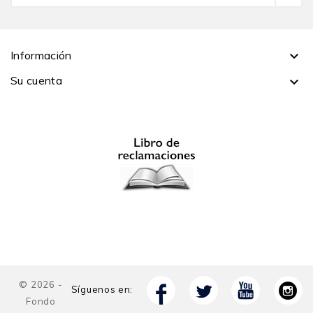
Directivo del Consejo Fiscal. Ha sido ministro de
Economía y Finanzas, presidente del Consejo Fiscal,
miembro del directorio del BCRP, jefe del
Información

Departamento de Economía de la PUCP y viceministro
de Hacienda en el MEF. Es autor y editor de varios
Su cuenta

libros y artículos sobre macroeconomía.
© 2026 -
Síguenos en:
Fondo