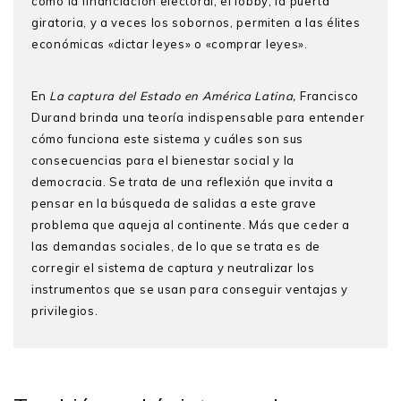
como la financiación electoral, el lobby, la puerta
giratoria, y a veces los sobornos, permiten a las élites
económicas «dictar leyes» o «comprar leyes».
En
La captura del Estado en América Latina,
Francisco
Durand
brinda una teoría indispensable para entender
cómo funciona este sistema y cuáles son sus
consecuencias para el bienestar social y la
democracia. Se trata de una reflexión que invita a
pensar en la búsqueda de salidas a este grave
problema que aqueja al continente. Más que ceder a
las demandas sociales, de lo que se trata es de
corregir el sistema de captura y neutralizar los
instrumentos que se usan para conseguir ventajas y
privilegios.
Francisco Durand
Listado de siglas
es Ph.D. por la Universi­dad de
California. Es profesor principal de Ciencia Política y
Prefacio
Gobierno en la Pontificia Universidad Católica del Perú