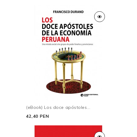
masa)
Capítulo 4. Los instrumentos del poder económico
sobre la política
Instrumentos del poder y democracia
Efectividad y juegos repetidos
Ciclo político
Opacidad
Lobby y puerta giratoria
Financiación electoral y ciclo político
Sobornos y favores
Redes e intermediarios
(eBook) Los doce apóstoles...
Capítulo 5. Conclusiones
42,40 PEN
Referencias