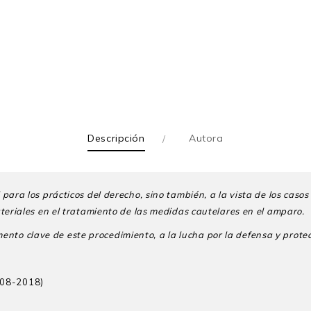
Descripción
Autora
 para los prácticos
del derecho, sino también, a la vista de los casos
teriales en el tratamiento de las medidas cautelares en el amparo.
ento clave de este
procedimiento, a la lucha por la defensa y prote
008-2018)
ra en derecho por la Universidad Nacional Mayor de San Marcos (U