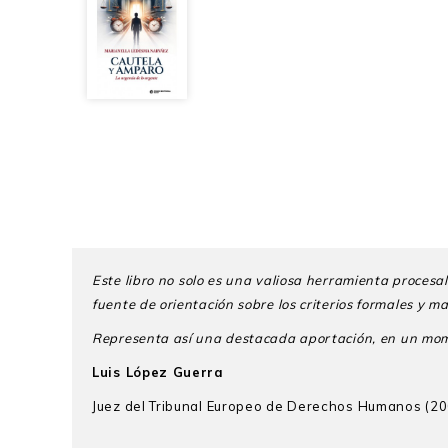
Este libro no solo es una valiosa herramienta procesal
fuente de orientación sobre los criterios formales
y ma
Representa así una destacada aportación, en un mom
Luis López Guerra
Juez del Tribunal Europeo de Derechos Humanos (2
Marianella Ledesma Narváez
es bachiller y docto