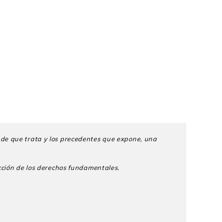
 de que trata y los prece
dentes que expone, una
cción de los derechos
fundamentales.
NMSM). Tiene un máster en justicia constitucional