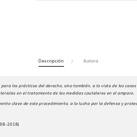
Descripción
Autora
 para los prácticos
del derecho, sino también, a la vista de los casos
teriales en el tratamiento de las medidas cautelares en el amparo.
ento clave de este
procedimiento, a la lucha por la defensa y prote
008-2018)
ra en derecho por la Universidad Nacional Mayor de San Marcos (U