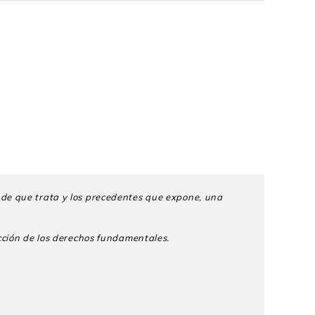
 de que trata y los prece
dentes que expone, una
cción de los derechos
fundamentales.
NMSM). Tiene un máster en justicia constitucional