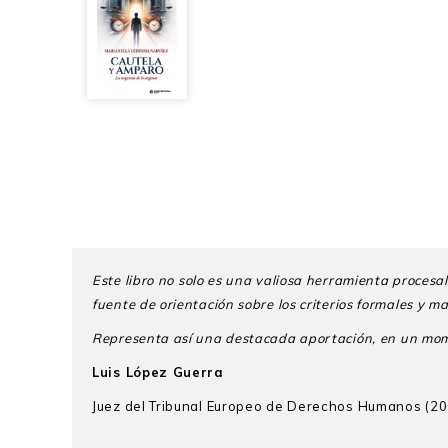
Este libro no solo es una valiosa herramienta procesal
fuente de orientación sobre los criterios formales
y ma
Representa así una destacada aportación, en un mom
Luis López Guerra
Juez del Tribunal Europeo de Derechos Humanos (2
Marianella Ledesma Narváez
es bachiller y docto