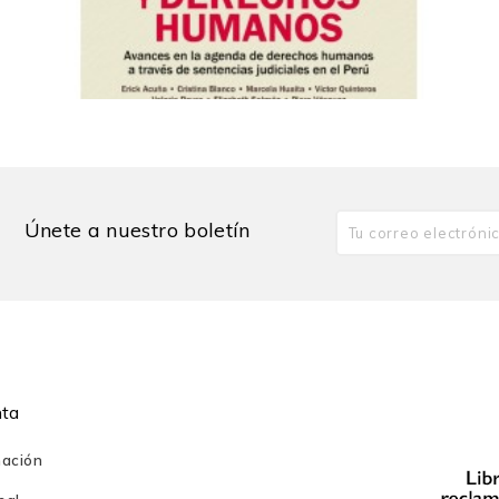
Jurisprudencia y derechos...
52,00 PEN
Únete a nuestro boletín
nta
mación