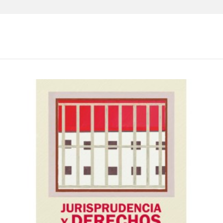
nal por la Universidad de Sevilla y profesora principal de Derec
de la PUCP (IDEHPUCP) y presidenta del comité asesor del Con
r como amicus curiae en la Jurisdicción Especial para la Paz (JEP
l de los derechos humanos, derecho penal internacional, derecho i
s de la PUCP, consultora en los ministerios de Justicia y Defe
 Comité Internacional de la Cruz Roja. Además, es profesora vi