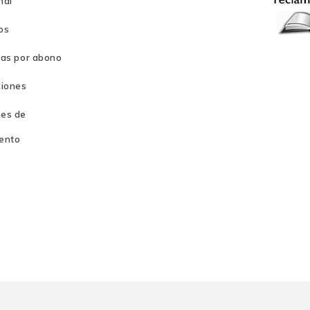
nal
os
ras por abono
ciones
es de
ento