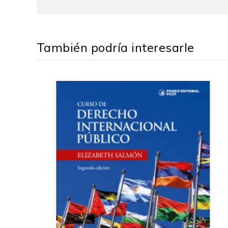
Elizabeth Salmón
es doctora en Derecho Internacio
del Instituto de Democracia y Derechos Humanos 
Asimismo, es jurista experta extranjera para actua
También podría interesarle
derecho internacional público, derecho internaciona
sido directora de la Maestría en Derechos Humano
Reconciliación peruana, las Naciones Unidas y el
universidades.