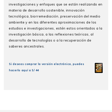
investigaciones y enfoques que se están realizando en
materia de desarrollo sostenible, innovación
tecnológica, biorremediación, preservación del medio
ambiente y en las diferentes aproximaciones de los
estudios e investigaciones, estén estos orientados a la
investigación básica, a las reflexiones teóricas, al
desarrollo de tecnologías o a la recuperación de
saberes ancestrales.
Si deseas comprar la versión electrónica, puedes
hacerlo aquí a S/
44
Nicole Bernex
Prólogo
es doctora en Geografía por la
Universidad Paul Valéry de Montpellier. Es docente
Pepi Patrón y Manuel Burga
principal del Departamento de Humanidades y
Introducción
directora académica del Centro de Investigación en
Geografía Aplicada de la PUCP. Ha sido editora de la