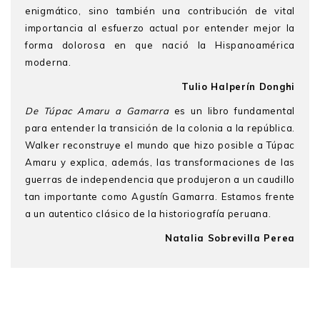
enigmático, sino también una contribución de vital
importancia al esfuerzo actual por entender mejor la
forma dolorosa en que nació la Hispanoamérica
moderna.
Tulio Halperín Donghi
De Túpac Amaru a Gamarra
es un libro fundamental
para entender la transición de la colonia a la república.
Walker reconstruye el mundo que hizo posible a Túpac
Amaru y explica, además, las transformaciones de las
guerras de independencia que produjeron a un caudillo
tan importante como Agustín Gamarra. Estamos frente
a un autentico clásico de la historiografía peruana.
Natalia Sobrevilla Perea
Charles Walker
es profesor de historia y director del
Instituto Hemisférico de las Américas en la Universidad
de California, Davis. Además, dirige los centros
globales de UC Davis en América Latina y el Caribe. Es