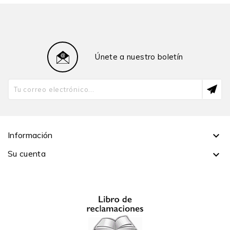
profesor honorario de la Universidad San Antonio
Abad del Cusco. Entre sus publicaciones se encuentran
La rebelión de Túpac Amaru; Colonialismo en ruinas: el
terremoto-tsunami de 1746; Witness to the Age of
Únete a nuestro boletín
Revolution: The Odyssey of Juan Bautista Tupac Amaru;
y Alberto Flores Galindo: utopía, historia y revolución
(con Carlos Aguirre). Actualmente trabaja en un
proyecto sobre Sendero Luminoso y la violencia.
Información

Su cuenta
