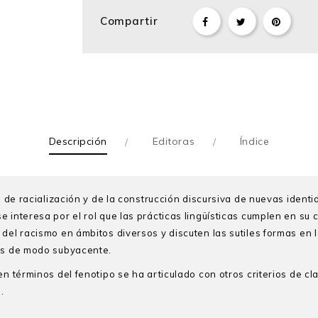
Compartir
Descripción
Editoras
Índice
os de racialización y de la construcción discursiva de nuevas iden
 interesa por el rol que las prácticas lingüísticas cumplen en su 
del racismo en ámbitos diversos y discuten las sutiles formas en l
les de modo subyacente.
n términos del fenotipo se ha articulado con otros criterios de clas
.
e Lenguas en la Escuela de Educación Neag de la Universidad de C