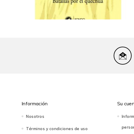
Florence E. Babb
- «Amixer detected!». Identidades y racismo en el c
Roberto Brañez Medina
- Raza y esencialismo lingüístico en el Twitter peru
Qichwasimirayku. Batallas...
Michele Back
42,00 PEN
- Prácticas racistas en la «democracia» virtual: co
Isabel Wong
- Negociaciones de peruanidad en torno a Magaly So
Eunice Cortez
Sobre los autores
Información
Su cue
Nosotros
Infor
perso
Términos y condiciones de uso