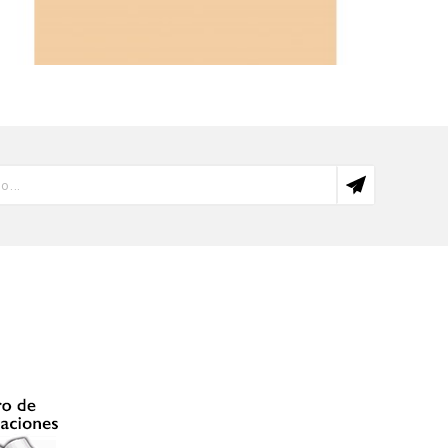
El castellano andino...
70,00 PEN