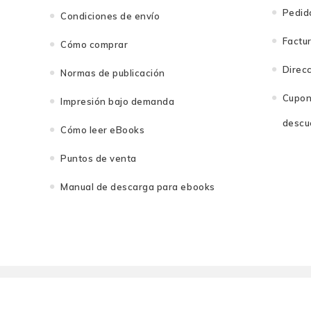
Pedid
Condiciones de envío
Factu
Cómo comprar
Direc
Normas de publicación
Cupon
Impresión bajo demanda
descu
Cómo leer eBooks
Puntos de venta
Manual de descarga para ebooks
© 2026 - Fondo Editorial de la PUCP