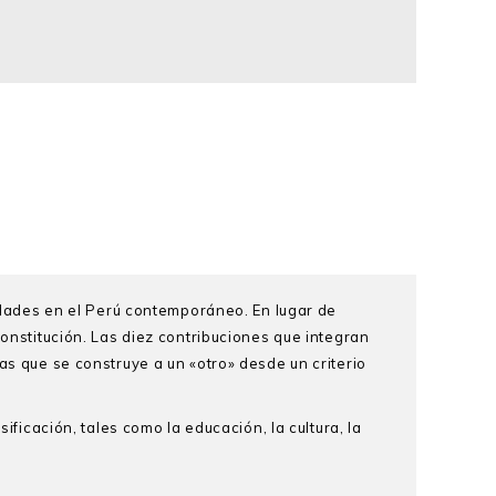
tidades en el Perú contemporáneo. En lugar de
constitución. Las diez contribuciones que integran
as que se construye a un «otro» desde un criterio
ificación, tales como la educación, la cultura, la
onnecticut. Sus áreas de investigación incluyen el