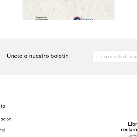
iberespacio peruano
ano
Rimanakusun 1. Libro del...
90,00 PEN
Únete a nuestro boletín
nstruyendo al «ppkausa» en Facebook
lier y la mujer andina
nta
mación
nal