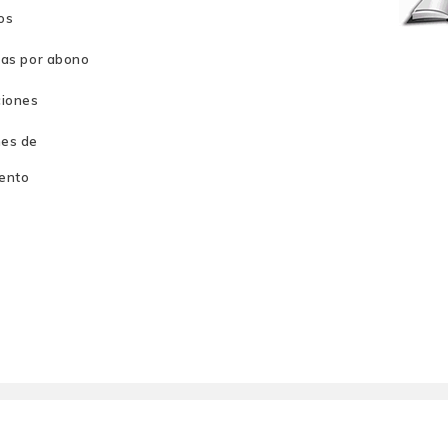
os
ras por abono
ciones
es de
ento