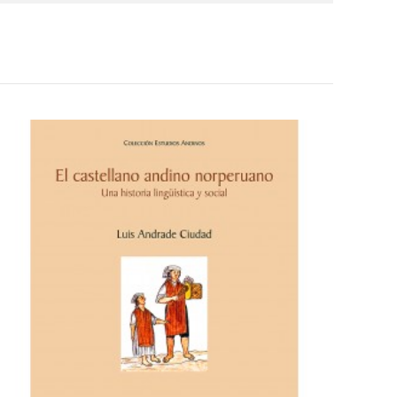
raza e identidad en los contextos virtuales. Es
. Entre sus libros se encuentran:
(Des) encuentros
l Perú neoliberal
versidad peruana
(2010, con Gavina Córdova) y
 invitada en la Universidad de Pensilvania y en la
Ayacucho