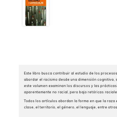
Este libro busca contribuir al estudio de los proces
abordar el racismo desde una dimensión cognitiva, se
este volumen examinan los discursos y las prácticas 
aparentemente no racial, pero bajo retóricas racia
Todos los artículos abordan la forma en que la raza e
clase, el territorio, el género, el lenguaje, entre otros
Michele Back
Agradecimientos
es profesora asistente de Educación d