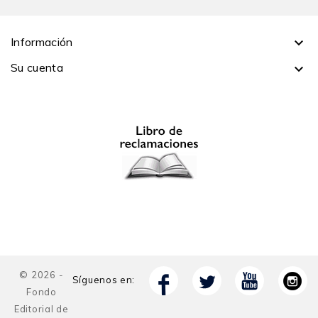
Fred Rohner
11. Negocio en directo: historia y nueva economía de
Información

los conciertos de música andina en Lima
Su cuenta

Santiago Alfaro Rotondo
12. Los tarapaqueños peruanos del Callao:
repatriación, invisibilidad y sociabilidad
Rosa Troncoso de la Fuente
Parte III. La ciudad y el fútbol: nuevas miradas
sobre una pasión popular
13. El fútbol como espectáculo público en Lima, 1910-
1940
Gerardo Álvarez
14. «Perú? Campeón»: fiebre futbolística y nacionalismo
© 2026 -
Síguenos en:
en 1970
Fondo
Carlos Aguirre
Editorial de