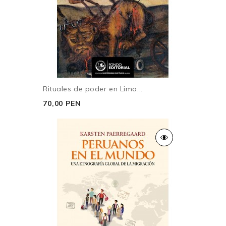
Ana María Fernández-Maldonado
triunfo de Ollanta Humala y las formas emergentes de
representación política».
3. Sociología de los barrios populares del centro de
Lima, siglo XX
Carlos Aguirre
de Minnesota en 1996, y en 1999
recibió la beca de la fundación John Simon
Aldo Panfichi
Guggenheim. Es autor de los libros Agentes de su
4. El jirón Camaná: un retrato contemporáneo. Notas de
propia libertad. Los esclavos d(editor) es profesor de
paso, lecturas de historia, apuntes de archivo y
Historia y director del Programa de Estudios Latinoa-
Rituales de poder en Lima...
cuentos de adentro y afuera
mericanos en la Universidad de Oregon. Obtuvo su
70,00 PEN
doctorado en la Universidad e Lima y la desintegración
Kathrin Golda-Pongratz
de la esclavitud, 1821-1854, The Criminals of Lima and
5. ¿Dónde somos limeños? Explorando los espacios
their Worlds: The Prison Experience (1850-1935),
públicos de la ciudad
Breve historia de la esclavitud en el Perú. Una herida
que no deja de sangrar (2005) y Dénle duro que no
Pablo Vega Centeno Sara Lafosse
siente. Poder y transgresión en el Perú republicano.
6. El dólar en la calle. Los cambistas, la ciudad y la
También ha coeditado libros sobre la historia del
crisis (1980-1990)
bandolerismo, las prisiones, los intelectuales y el
Jesús A. Cosamalón Aguilar
marxismo.
Parte II. Culturas populares urbanas: socialización