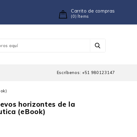
Carrito de compras
(0) Ítems
Escríbenos: +51 980123147
ook)
evos horizontes de la
utica (eBook)