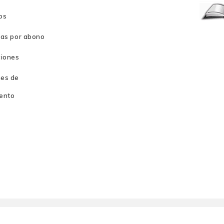
os
ras por abono
ciones
es de
ento
encia emocional
logía
a la fisiología y la psicopatología de la depresión
ce cogenerativo de los enfoques en primera y tercera persona