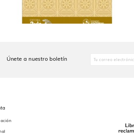
structuras del organismo individual
El exilio del sujeto
inalidad
100,00 PEN
Únete a nuestro boletín
sistemas autopoiéticos
coeur
nta
mación
ización
nal