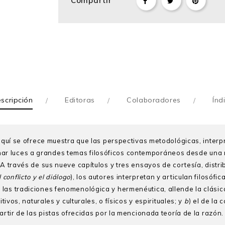
Compartir
scripción
Editoras
Colaboradores
Índ
 aquí se ofrece muestra que las perspectivas metodológicas, interp
r luces a grandes temas filosóficos contemporáneos desde una mi
A través de sus nueve capítulos y tres ensayos de cortesía, distrib
 conflicto y el diálogo
), los autores interpretan y articulan filos
 las tradiciones fenomenológica y hermenéutica, allende la clási
tivos, naturales y culturales, o físicos y espirituales; y
b
) el de la
artir de las pistas ofrecidas por la mencionada teoría de la razón.