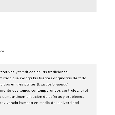
ice
retativas y temáticas de las tradiciones
rada que indaga las fuentes originarias de todo
uidos en tres partes (I.
La racionalidad
óficamente dos temas contemporáneos centrales:
a
) el
ca compartimentalización de esferas y problemas
 convivencia humana en medio de la diversidad