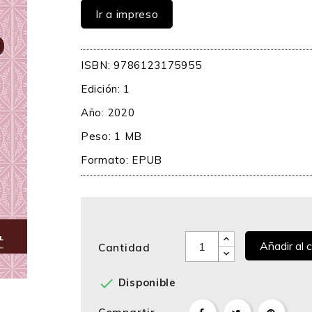
Ir a impreso
ISBN: 9786123175955
Edición: 1
Año: 2020
Peso: 1 MB
Formato:
EPUB
Añadir al c
Cantidad

Disponible