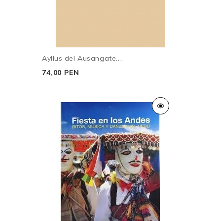
1. Adopción y manejo de roles
2. Rompimiento de jerarquías: poder y estatus
3. Conflicto y exteriorización de contradicciones
4. Espacios de libertad
Ayllus del Ausangate....
Conclusiones
74,00 PEN
Anexos. Material etnográfico
Bibliografía