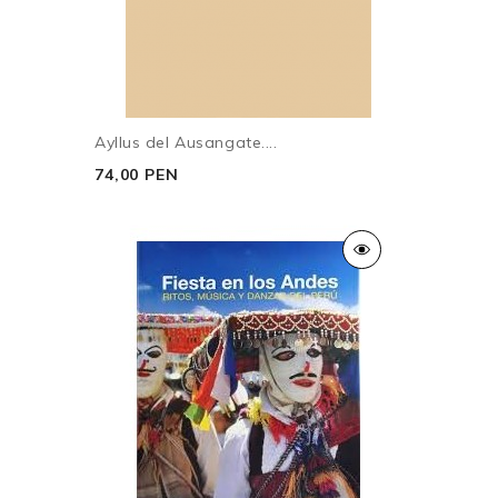
1. Adopción y manejo de roles
2. Rompimiento de jerarquías: poder y estatus
3. Conflicto y exteriorización de contradicciones
4. Espacios de libertad
Ayllus del Ausangate....
Conclusiones
74,00 PEN
Anexos. Material etnográfico
Bibliografía