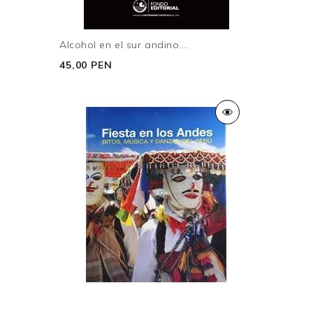
2. Comida, cohabitación y parentesco
Alcohol en el sur andino....
3. Extraños que se vuelven parientes
45,00 PEN
4. Parentesco, socialidad y formas de reciprocidad
5. Comida y celebración comunal
6. Dar de comer a un extraño
Lugares parientes
Capítulo II
Muertos antiguos y recientes
1. Muerte y partida
2. Desaparecidos
3. Condenados
4. Ñawpamachukuna
5. Comida, cohabitación y ancestros