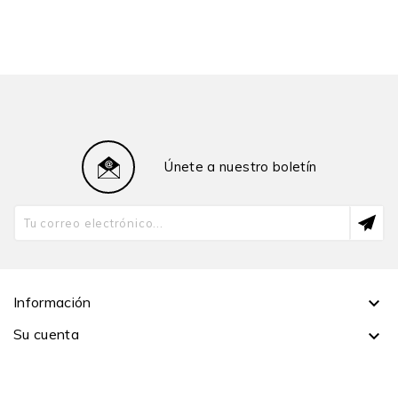
3. Historia, vicuñas y burocracia
4. Democratización y poderes en tensión
Capítulo V
Minería de socavón y minería de tajo abierto
1. Los mundos de la minería de socavón
2. Los mundos de las recientes minas de tajo abierto
Únete a nuestro boletín
3. Oponiéndose a la minería
4. Equívoco y estructura de la coyuntura
Conclusiones
Bibliografía
Información

Su cuenta
