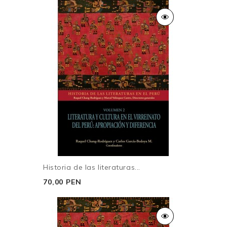
Spaces of Latin American Literature: Tradition,
Globalization and Cultural Production
(2008),
Mario
Vargas Llosa: Public Intellectual in Neoliberal Latin
America
(2011) y editor del libro
Critical Insights: Mario
Vargas Llosa
(2014), entre otros.
Leticia Robles-Moreno
(coord.) es doctora por el
Departamento de Estudios de Performance de la
Universidad de Nueva York, donde recibió el premio
Deena Burton Memorial para investigación doctoral
sobresaliente. Es bachiller en Lingüística y Literatura
por la PUCP y magíster en Literatura Latinoamericana
por la Universidad de Boulder, en Colorado. Ha
publicado artículos en diversas revistas. Se ha
desempeñado como gerente de proyectos de la
Historia de las literaturas...
Biblioteca Digital del Instituto Hemisférico de
70,00 PEN
Performance y Política y actualmente es profesora en
el Departamento de Teatro & Danza del Muhlenberg
College, en Pensilvania.