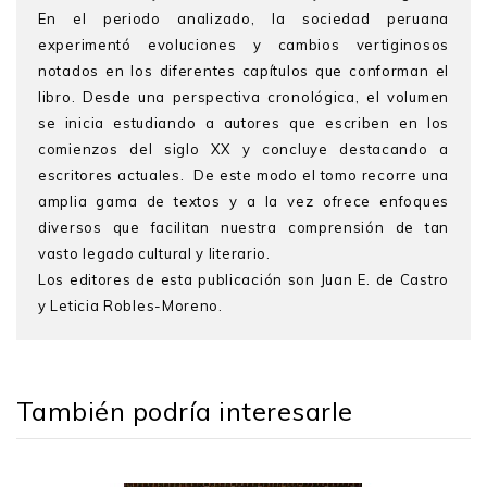
En el periodo analizado, la sociedad peruana
experimentó evoluciones y cambios vertiginosos
notados en los diferentes capítulos que conforman el
libro. Desde una perspectiva cronológica, el volumen
se inicia estudiando a autores que escriben en los
comienzos del siglo XX y concluye destacando a
escritores actuales. De este modo el tomo recorre una
amplia gama de textos y a la vez ofrece enfoques
diversos que facilitan nuestra comprensión de tan
vasto legado cultural y literario.
Los editores de esta publicación son Juan E. de Castro
y Leticia Robles-Moreno.
Juan E. de Castro
(coord.) es doctor en Literatura
Comparada por la University of Southern California.
Actualmente es profesor titular en estudios literarios
También podría interesarle
en el Eugene Lang College, The New School. Es autor
de los siguientes libros:
Mestizo Nations: Culture, Race
and Conformity in Latin American Literature
(2002),
The